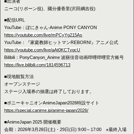
■出演者
ニーコ(リボーン役)、國分優香里(沢田綱吉役)
■配信URL
YouTube：ぽにきゃん-Anime PONY CANYON
https://youtube.com/live/mPCyYg215As
YouTube：『家庭教師ヒットマンREBORN!』アニメ公式
https://youtube.com/live/aAt0KCTvqcU
Bilibili：PonyCanyon_Anime 波丽佳音动画哔哩哔哩官方账号
https://live.bilibili.com/1814596713
■現地観覧方法
オープンステージ
ステージ入場券の抽選は終了しております。
■ポニーキャニオンAnimeJapan2026特設サイト
https://special.canime.jp/anime-japan/2026/
■AnimeJapan 2025 開催概要
会期：2026年3月28日(土)・29日(日) 9:00～17:00 ※最終入場