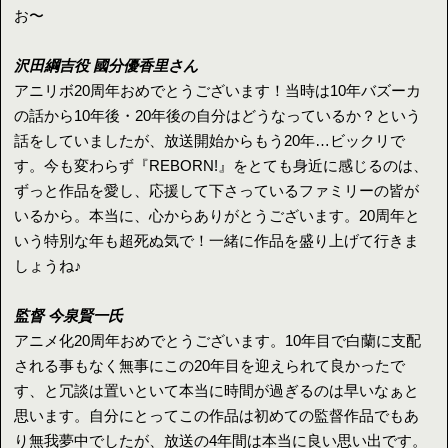
お〜
沢田綱吉役 國分優香里さん
アニリボ20周年おめでとうございます！当時は10年バズーカ
の話から10年後・20年後の自分はどうなっているか？という
話をしていましたが、放送開始からもう20年…ビックリで
す。今も変わらず『REBORN!』をとても身近に感じるのは、
ずっと作品を愛し、応援して下さっているファミリーの皆が
いるから。本当に、心からありがとうございます。20周年と
いう特別な年も超死ぬ気で！一緒に作品を盛り上げて行きま
しょうね♪
監督 今泉賢一氏
アニメ化20周年おめでとうございます。10年目で白蘭に支配
される事もなく無事にこの20年目を迎えられて良かったで
す、と冗談は置いといて本当に時間が過ぎるのは早いなぁと
思います。自分にとってこの作品は初めての監督作品でもあ
り無我夢中でしたが、放送の4年間は本当に良い思い出です。